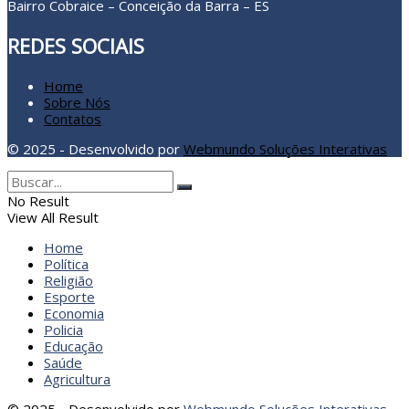
Bairro Cobraice – Conceição da Barra – ES
REDES SOCIAIS
Home
Sobre Nós
Contatos
© 2025 - Desenvolvido por
Webmundo Soluções Interativas
No Result
View All Result
Home
Política
Religião
Esporte
Economia
Policia
Educação
Saúde
Agricultura