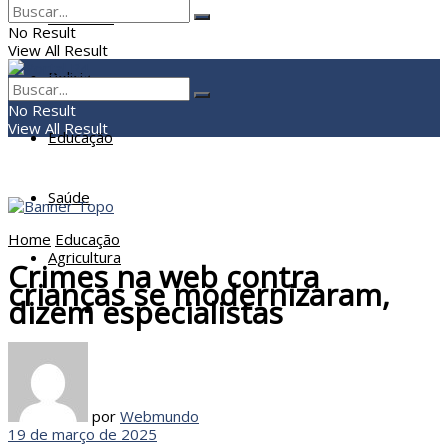
Economia
No Result
View All Result
Policia
No Result
View All Result
Educação
Saúde
Home
Educação
Agricultura
Crimes na web contra
crianças se modernizaram,
dizem especialistas
por
Webmundo
19 de março de 2025