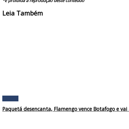
*É proibida a reprodução deste conteúdo
Leia Também
Esporte
Paquetá desencanta, Flamengo vence Botafogo e vai 