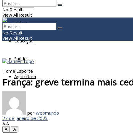
Economia
No Result
View All Result
Policia
No Result
View All Result
Educação
Saúde
Home
Esporte
Agricultura
França: greve termina mais ce
por
Webmundo
27 de janeiro de 2023
A
A
A
A