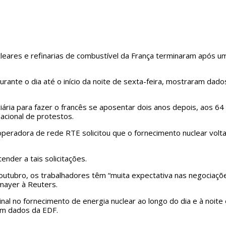
ares e refinarias de combustível da França terminaram após um d
durante o dia até o início da noite de sexta-feira, mostraram da
ária para fazer o francês se aposentar dois anos depois, aos 6
acional de protestos.
peradora de rede RTE solicitou que o fornecimento nuclear volta
nder a tais solicitações.
ubro, os trabalhadores têm “muita expectativa nas negociações s
mayer à Reuters.
nal no fornecimento de energia nuclear ao longo do dia e à noi
am dados da EDF.