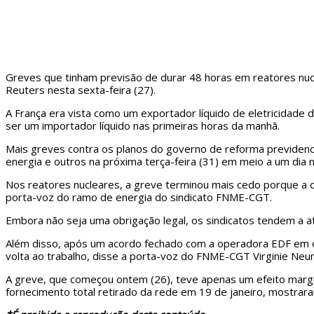
Greves que tinham previsão de durar 48 horas em reatores nucle
Reuters nesta sexta-feira (27).
A França era vista como um exportador líquido de eletricidade 
ser um importador líquido nas primeiras horas da manhã.
Mais greves contra os planos do governo de reforma previdenci
energia e outros na próxima terça-feira (31) em meio a um dia n
Nos reatores nucleares, a greve terminou mais cedo porque a o
porta-voz do ramo de energia do sindicato FNME-CGT.
Embora não seja uma obrigação legal, os sindicatos tendem a ate
Além disso, após um acordo fechado com a operadora EDF em out
volta ao trabalho, disse a porta-voz do FNME-CGT Virginie Neu
A greve, que começou ontem (26), teve apenas um efeito margi
fornecimento total retirado da rede em 19 de janeiro, mostrar