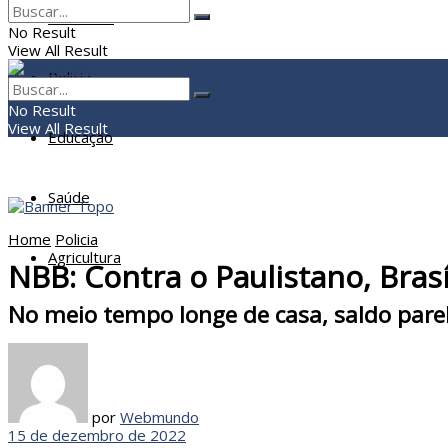
Economia
No Result
View All Result
Policia
No Result
View All Result
Educação
Saúde
Home
Policia
Agricultura
NBB: Contra o Paulistano, Brasí
No meio tempo longe de casa, saldo parel
por
Webmundo
15 de dezembro de 2022