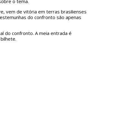
 sobre o tema.
ve, vem de vitória em terras brasilienses
as testemunhas do confronto são apenas
cal do confronto. A meia entrada é
bilhete.