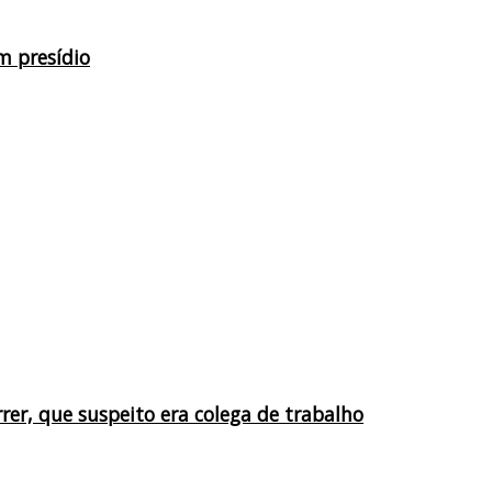
m presídio
er, que suspeito era colega de trabalho