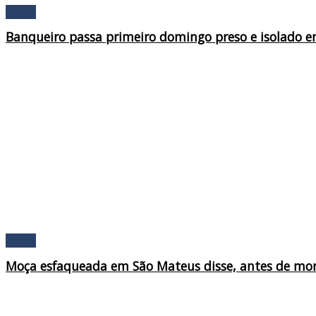
Policia
Banqueiro passa primeiro domingo preso e isolado e
Policia
Moça esfaqueada em São Mateus disse, antes de morr