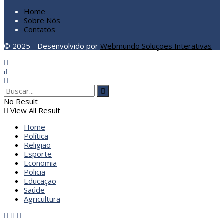
Home
Sobre Nós
Contatos
© 2025 - Desenvolvido por
Webmundo Soluções Interativas
No Result
View All Result
Home
Política
Religião
Esporte
Economia
Policia
Educação
Saúde
Agricultura