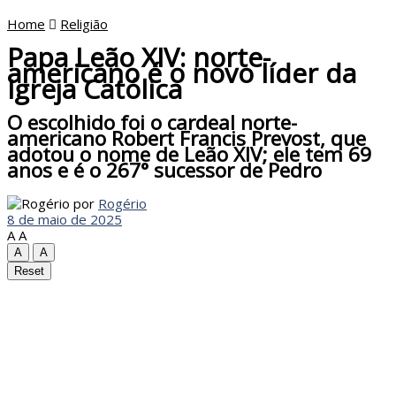
Home
Religião
Papa Leão XIV: norte-
americano é o novo líder da
Igreja Católica
O escolhido foi o cardeal norte-
americano Robert Francis Prevost, que
adotou o nome de Leão XIV; ele tem 69
anos e é o 267° sucessor de Pedro
por
Rogério
8 de maio de 2025
A
A
A
A
Reset