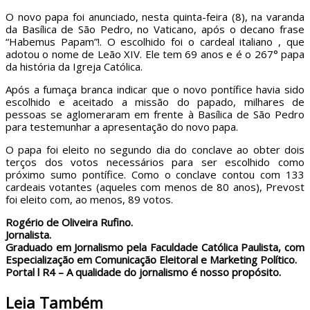
O novo papa foi anunciado, nesta quinta-feira (8), na varanda
da Basílica de São Pedro, no Vaticano, após o decano frase
“Habemus Papam”!. O escolhido foi o cardeal italiano , que
adotou o nome de Leão XIV. Ele tem 69 anos e é o 267° papa
da história da Igreja Católica.
Após a fumaça branca indicar que o novo pontífice havia sido
escolhido e aceitado a missão do papado, milhares de
pessoas se aglomeraram em frente à Basílica de São Pedro
para testemunhar a apresentação do novo papa.
O papa foi eleito no segundo dia do conclave ao obter dois
terços dos votos necessários para ser escolhido como
próximo sumo pontífice. Como o conclave contou com 133
cardeais votantes (aqueles com menos de 80 anos), Prevost
foi eleito com, ao menos, 89 votos.
Rogério de Oliveira Rufino.
Jornalista.
Graduado em Jornalismo pela Faculdade Católica Paulista, com
Especialização em Comunicação Eleitoral e Marketing Político.
Portal l R4 – A qualidade do jornalismo é nosso propósito.
Leia Também