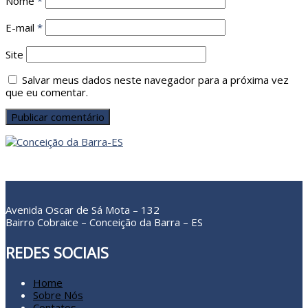
Nome
*
E-mail
*
Site
Salvar meus dados neste navegador para a próxima vez
que eu comentar.
Avenida Oscar de Sá Mota – 132
Bairro Cobraice – Conceição da Barra – ES
REDES SOCIAIS
Home
Sobre Nós
Contatos