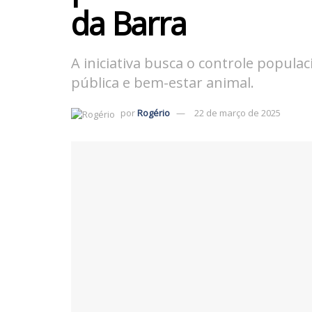
da Barra
A iniciativa busca o controle popul
pública e bem-estar animal.
por
Rogério
22 de março de 2025