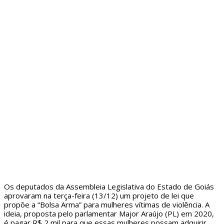
Os deputados da Assembleia Legislativa do Estado de Goiás
aprovaram na terça-feira (13/12) um projeto de lei que
propõe a “Bolsa Arma” para mulheres vítimas de violência. A
ideia, proposta pelo parlamentar Major Araújo (PL) em 2020,
é pagar R$ 2 mil para que essas mulheres possam adquirir