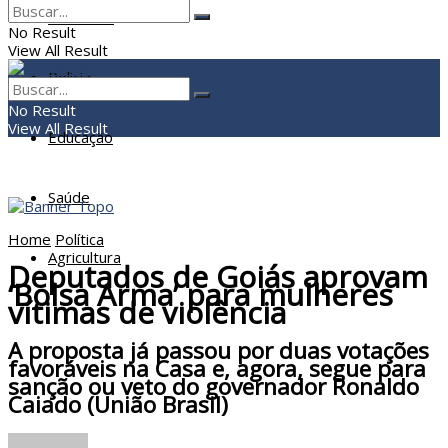
Economia
No Result
View All Result
Policia
No Result
View All Result
Educação
Saúde
Home
Política
Agricultura
Deputados de Goiás aprovam
‘Bolsa Arma’ para mulheres
vítimas de violência
A proposta já passou por duas votações
favoráveis na Casa e, agora, segue para
sanção ou veto do governador Ronaldo
Caiado (União Brasil)