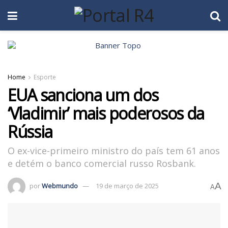
Home
Esporte
EUA sanciona um dos
‘Vladimir’ mais poderosos da
Rússia
O ex-vice-primeiro ministro do país tem 61 anos
e detém o banco comercial russo Rosbank.
A
por
Webmundo
19 de março de 2025
A