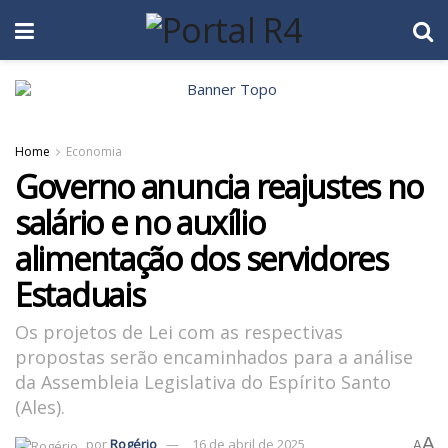
Home
Economia
Governo anuncia reajustes no
salário e no auxílio
alimentação dos servidores
Estaduais
Os projetos de Lei com as respectivas
propostas serão encaminhados para a análise
da Assembleia Legislativa do Espírito Santo
(Ales).
A
por
Rogério
16 de abril de 2025
A