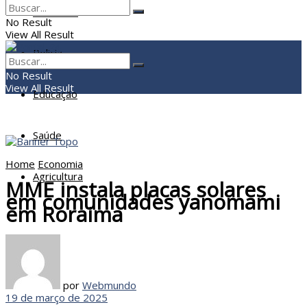
Economia
No Result
View All Result
Policia
No Result
View All Result
Educação
Saúde
Home
Economia
Agricultura
MME instala placas solares
em comunidades yanomami
em Roraima
por
Webmundo
19 de março de 2025