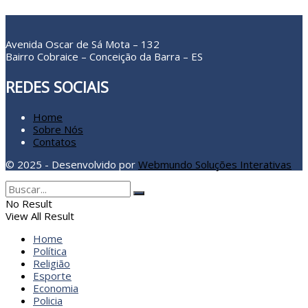
Avenida Oscar de Sá Mota – 132
Bairro Cobraice – Conceição da Barra – ES
REDES SOCIAIS
Home
Sobre Nós
Contatos
© 2025 - Desenvolvido por
Webmundo Soluções Interativas
No Result
View All Result
Home
Política
Religião
Esporte
Economia
Policia