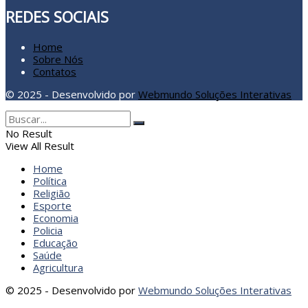
REDES SOCIAIS
Home
Sobre Nós
Contatos
© 2025 - Desenvolvido por
Webmundo Soluções Interativas
No Result
View All Result
Home
Política
Religião
Esporte
Economia
Policia
Educação
Saúde
Agricultura
© 2025 - Desenvolvido por
Webmundo Soluções Interativas