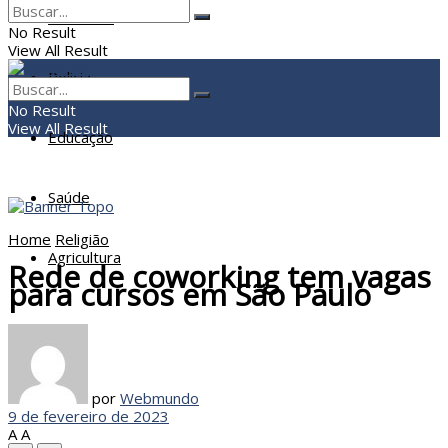
Economia
No Result
View All Result
Policia
No Result
View All Result
Educação
Saúde
Home
Religião
Agricultura
Rede de coworking tem vagas
para cursos em São Paulo
por
Webmundo
9 de fevereiro de 2023
A
A