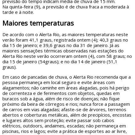
previsão do tempo indicam média de chuva de 15 mm.
Na quinta-feira (9), a previsão é de chuva fraca a moderada à
tarde e à noite.
Maiores temperaturas
De acordo com o Alerta Rio, as maiores temperaturas neste
verão foram 41,1 graus, registrada ontem (4); 40,3 graus no
dia 15 de janeiro; e 39,6 graus no dia 31 de janeiro. Já as
maiores sensações térmicas observadas nas estações do
Alerta Rio neste verão ocorreram ontem (4), com 58 graus; no
dia 15 de janeiro (54graus); e no dia 14 de janeiro (51,1
graus).
Em caso de pancadas de chuva, o Alerta Rio recomenda que a
pessoa permaneça em local seguro e evite áreas com
alagamentos; não caminhe em áreas alagadas, pois há perigo
de correnteza e de ferimentos com objetos, quedas em
buracos sob a água, além de risco de doenças; não fique
próximo da beira de córregos e rios; nunca force a passagem
de carros em vias alagadas; afaste-se de árvores, terrenos
abertos e coberturas metálicas, além de precipícios, encostas
e lugares altos sem proteção; evite passar sob cabos
elétricos, outdoors, andaimes, escadas; não permaneça em
piscinas, rios e lagos; evite a prática de esportes ao ar livre,