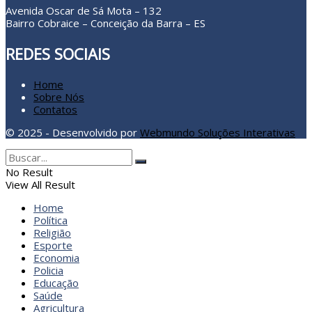
Avenida Oscar de Sá Mota – 132
Bairro Cobraice – Conceição da Barra – ES
REDES SOCIAIS
Home
Sobre Nós
Contatos
© 2025 - Desenvolvido por
Webmundo Soluções Interativas
No Result
View All Result
Home
Política
Religião
Esporte
Economia
Policia
Educação
Saúde
Agricultura