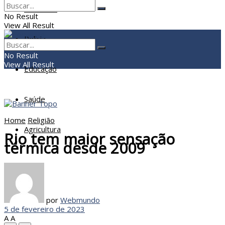
Economia
No Result
View All Result
Policia
No Result
View All Result
Educação
Saúde
Home
Religião
Agricultura
Rio tem maior sensação
térmica desde 2009
por
Webmundo
5 de fevereiro de 2023
A
A