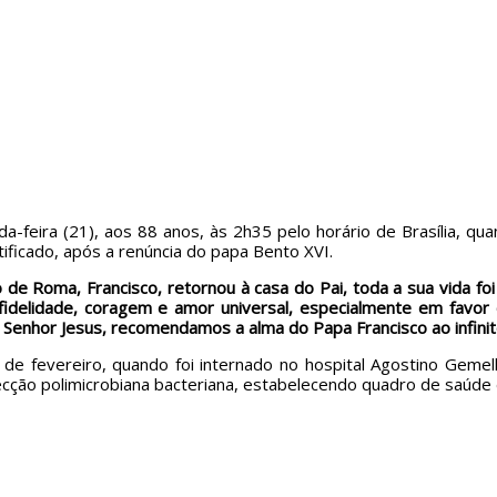
-feira (21), aos 88 anos, às 2h35 pelo horário de Brasília, qu
ficado, após a renúncia do papa Bento XVI.
 de Roma, Francisco, retornou à casa do Pai, toda a sua vida fo
 fidelidade, coragem e amor universal, especialmente em favo
 Senhor Jesus, recomendamos a alma do Papa Francisco ao infini
de fevereiro, quando foi internado no hospital Agostino Geme
fecção polimicrobiana bacteriana, estabelecendo quadro de saúd