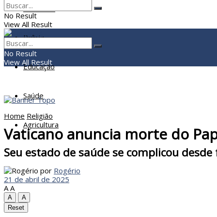
Economia
No Result
View All Result
Policia
No Result
View All Result
Educação
Saúde
Home
Religião
Agricultura
Vaticano anuncia morte do Pap
Seu estado de saúde se complicou desde f
por
Rogério
21 de abril de 2025
A
A
A
A
Reset